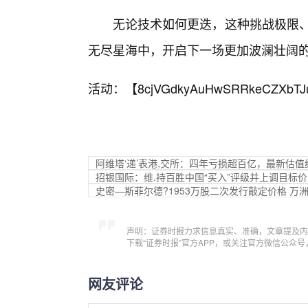
无论技术如何更迭，这种挑战极限、
无尽星海中，开启下一场更加波澜壮阔
活动：【
8cjVGdkyAuHwSRRkeCZXbTJ
阿维塔‘递’表港,交所：四年亏损超百亿，最新估值约
招银国际：维.持百胜中国“买入”评级并上调目标价至
史密—斯菲尔德?1953万股二次发行敲定价格 万洲
声明：证券时报力求信息真实、准确，文章提及内
下载“证券时报”官方APP，或关注官方微信公众
网友评论