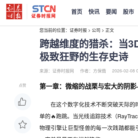
首页
快讯
要闻
股市
您当前的位置：
证券时报
>
公司
>
正文
跨越维度的猎杀：当3
极致狂野的生存史诗
来源：证券时报网
作者：方保僑
2026-02-08 
第一章：微缩的战栗与宏大的阴影
点赞
在这个数字化技术不断突破天际的时
单的🔥跑跳。当光线追踪技术（RayTr
物理引擎让巨型怪兽的每一次践踏都能引